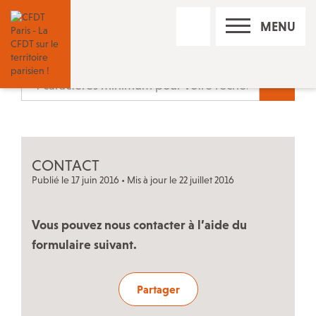
RECHERCHE
MENU
SUR
LE
SITE
Nos réseaux sociaux
Recherc
Les permanences CFDT à Paris
CONTACT
Contact
Publié le 17 juin 2016 • Mis à jour le 22 juillet 2016
Trouver un conseiller du salarié
Vous pouvez nous contacter à l’aide du
formulaire suivant.
Adhérer à la CFDT
Partager