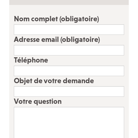
ÉVÉNEMENTS
Actualités
Nom complet
(obligatoire)
Campagnes
Décryptage
Adresse email
(obligatoire)
Outils militants
Téléphone
LA CFDT À PARIS
Objet de votre demande
LE 7/9 : Un lieu d’accueil CFDT au service des salariés
Nos autres accueils à Paris
Votre question
Nos instances
Nos ateliers-débats
Notre histoire
Guide de vos droits après l’entretien préalable