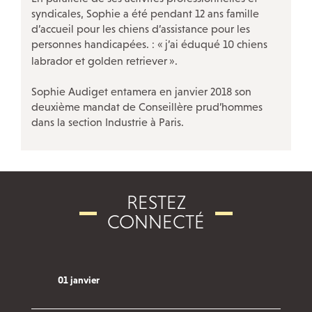
syndicales, Sophie a été pendant 12 ans famille
d’accueil pour les chiens d’assistance pour les
personnes handicapées. : «
j’ai éduqué 10 chiens
NOS ACTIONS SPÉCIFIQUES
labrador et golden retriever
».
Violences sexuelles et sexistes au travail
Sophie Audiget entamera en janvier 2018 son
deuxième mandat de Conseillère prud’hommes
Avec les salariés des TPE
!
dans la section Industrie à Paris.
Le projet Respectées
Travailleurs «
sans papiers
»
Nos rencontres InfoDroit et Infoplus
RESTEZ
Discriminations
CONNECTÉ
Travail du dimanche
La CFDT à la CPAM Paris
Conseil des générations futures
01 janvier