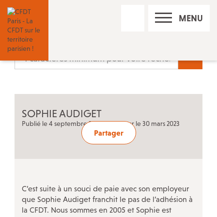
RECHERCHE
MENU
SUR
LE
SITE
Nos réseaux sociaux
Recherc
Les permanences CFDT à Paris
SOPHIE AUDIGET
Contact
Publié le 4 septembre 2017 • Mis à jour le 30 mars 2023
Partager
Trouver un conseiller du salarié
Adhérer à la CFDT
C’est suite à un souci de paie avec son employeur
que Sophie Audiget franchit le pas de l’adhésion à
la CFDT. Nous sommes en 2005 et Sophie est