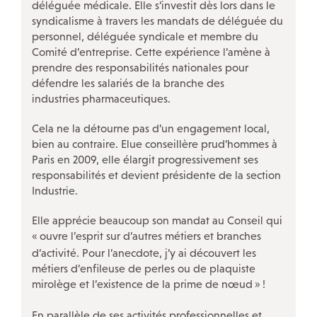
ÉVÉNEMENTS
déléguée médicale. Elle s’investit dès lors dans le
syndicalisme à travers les mandats de déléguée du
Actualités
personnel, déléguée syndicale et membre du
Comité d’entreprise. Cette expérience l’amène à
Campagnes
prendre des responsabilités nationales pour
Décryptage
défendre les salariés de la branche des
industries pharmaceutiques.
Outils militants
Cela ne la détourne pas d’un engagement local,
bien au contraire. Elue conseillère prud’hommes à
Paris en 2009, elle élargit progressivement ses
LA CFDT À PARIS
responsabilités et devient présidente de la section
Industrie.
LE 7/9 : Un lieu d’accueil CFDT au service des salariés
Nos autres accueils à Paris
Elle apprécie beaucoup son mandat au Conseil qui
«
ouvre l’esprit sur d’autres métiers et branches
Nos instances
d’activité. Pour l’anecdote, j’y ai découvert les
Nos ateliers-débats
métiers d’enfileuse de perles ou de plaquiste
mirolège et l’existence de la prime de nœud
»
!
Notre histoire
Guide de vos droits après l’entretien préalable
En parallèle de ses activités professionnelles et