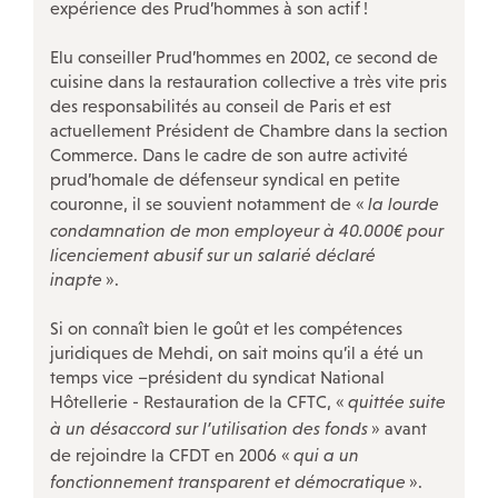
ÉVÉNEMENTS
expérience des Prud’hommes à son actif
!
Actualités
Elu conseiller Prud’hommes en 2002, ce second de
cuisine dans la restauration collective a très vite pris
Campagnes
des responsabilités au conseil de Paris et est
Décryptage
actuellement Président de Chambre dans la section
Commerce. Dans le cadre de son autre activité
Outils militants
prud’homale de défenseur syndical en petite
couronne, il se souvient notamment de «
la lourde
condamnation de mon employeur à 40.000€ pour
LA CFDT À PARIS
licenciement abusif sur un salarié déclaré
inapte
».
LE 7/9 : Un lieu d’accueil CFDT au service des salariés
Si on connaît bien le goût et les compétences
Nos autres accueils à Paris
juridiques de Mehdi, on sait moins qu’il a été un
temps vice –président du syndicat National
Nos instances
Hôtellerie - Restauration de la CFTC, «
quittée suite
Nos ateliers-débats
à un désaccord sur l’utilisation des fonds
» avant
de rejoindre la CFDT en 2006 «
qui a un
Notre histoire
fonctionnement transparent et démocratique
».
Guide de vos droits après l’entretien préalable