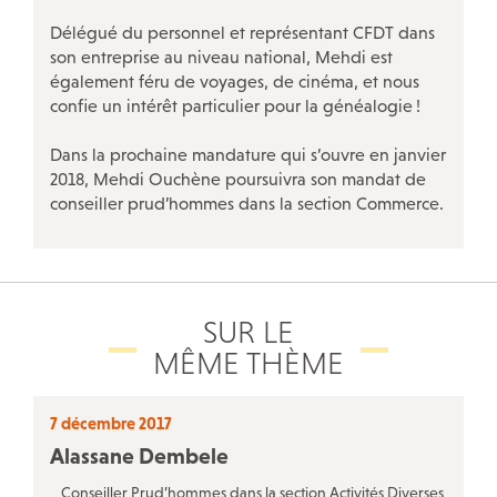
Délégué du personnel et représentant CFDT dans
son entreprise au niveau national, Mehdi est
également féru de voyages, de cinéma, et nous
NOS ACTIONS SPÉCIFIQUES
confie un intérêt particulier pour la généalogie
!
Violences sexuelles et sexistes au travail
Dans la prochaine mandature qui s’ouvre en janvier
Avec les salariés des TPE
!
2018, Mehdi Ouchène poursuivra son mandat de
conseiller prud’hommes dans la section Commerce.
Le projet Respectées
Travailleurs «
sans papiers
»
Nos rencontres InfoDroit et Infoplus
Discriminations
SUR LE
MÊME THÈME
Travail du dimanche
La CFDT à la CPAM Paris
7 décembre 2017
Conseil des générations futures
Alassane Dembele
Conseiller Prud’hommes dans la section Activités Diverses