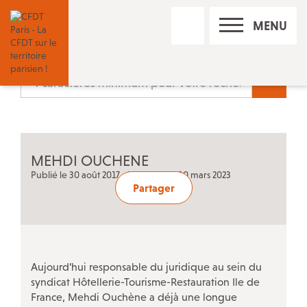
RECHERCHE
MENU
SUR
LE
SITE
Nos réseaux sociaux
Recherc
Les permanences CFDT à Paris
MEHDI OUCHENE
Contact
Publié le 30 août 2017 • Mis à jour le 30 mars 2023
Partager
Trouver un conseiller du salarié
Adhérer à la CFDT
Aujourd’hui responsable du juridique au sein du
syndicat Hôtellerie-Tourisme-Restauration Ile de
France, Mehdi Ouchène a déjà une longue