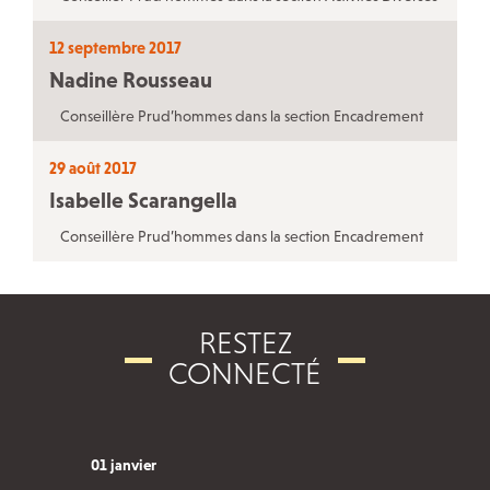
QUI FAIT QUOI
12 septembre 2017
L’inspection du travail
Nadine Rousseau
Les services de santé au travail
Conseillère Prud’hommes dans la section Encadrement
La Bourse du travail
29 août 2017
Notre réseau social
Isabelle Scarangella
Conseillère Prud’hommes dans la section Encadrement
RESTEZ
CONNECTÉ
01 janvier