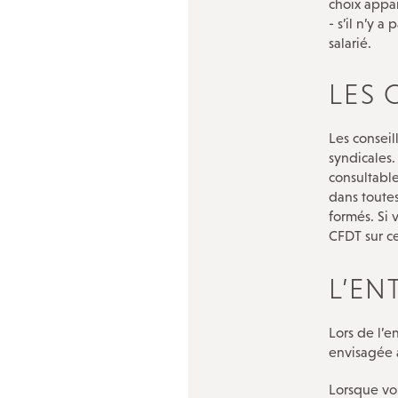
choix appar
- s’il n’y 
salarié.
LES 
Les conseil
syndicales.
consultable
dans toutes
formés. Si v
CFDT sur ce
L’EN
Lors de l’e
envisagée à
Lorsque vou