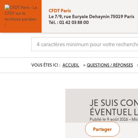
CFDT Paris
Le 7/9, rue Euryale Dehaynin 75019 Paris
Tél. : 01 42 03 88 00
Nos réseaux sociaux
VOUS ÊTES ICI :
ACCUEIL
QUESTIONS / RÉPONSES
Les permanences CFDT à Paris
JE SUIS CO
Contact
ÉVENTUEL 
Publié le 9 août 2016 • Mis
Partager