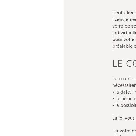
Trouver un conseiller du salarié
L’entretien
licenciemen
votre pers
Adhérer à la CFDT
individuell
pour votre 
préalable e
LE C
Le courrier
nécessaire
• la date, l
• la raison 
• la possibi
La loi vous 
- si votre