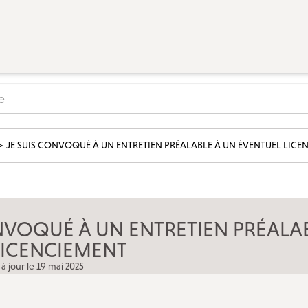
ÉVÉNEMENTS
Actualités
Campagnes
JE SUIS CONVOQUÉ À UN ENTRETIEN PRÉALABLE À UN ÉVENTUEL LICE
Décryptage
Outils militants
LA CFDT À PARIS
NVOQUÉ À UN ENTRETIEN PRÉALA
LICENCIEMENT
LE 7/9 : Un lieu d’accueil CFDT au service des
salariés
 à jour le 19 mai 2025
Nos autres accueils à Paris
Nos instances