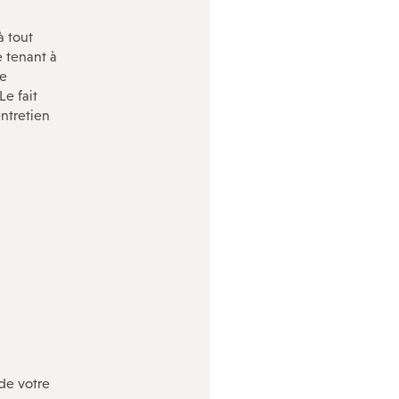
QUI FAIT QUOI
à tout
L’inspection du travail
e tenant à
Les services de santé au travail
re
La Bourse du travail
Le fait
Notre réseau social
entretien
de votre