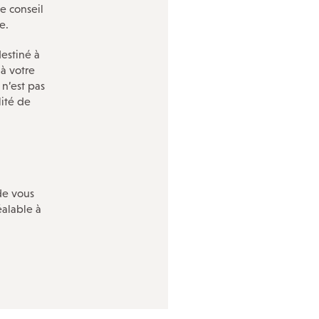
e conseil
e.
destiné à
à votre
 n’est pas
lité de
de vous
éalable à