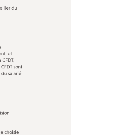
eiller du
s
nt, et
la CFDT,
é CFDT sont
s du salarié
ision
ne choisie