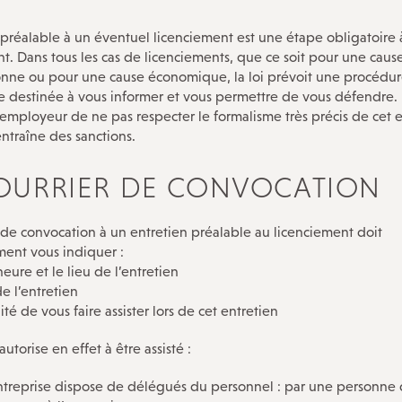
Nos ateliers-débats
Notre histoire
 préalable à un éventuel licenciement est une étape obligatoire 
t. Dans tous les cas de licenciements, que ce soit pour une caus
Guide de vos droits après l’entretien
onne ou pour une cause économique, la loi prévoit une procédu
préalable
e destinée à vous informer et vous permettre de vous défendre. 
employeur de ne pas respecter le formalisme très précis de cet 
ntraîne des sanctions.
OURRIER DE CONVOCATION
 de convocation à un entretien préalable au licenciement doit
ment vous indiquer :
’heure et le lieu de l’entretien
de l’entretien
lité de vous faire assister lors de cet entretien
autorise en effet à être assisté :
 entreprise dispose de délégués du personnel : par une personne 