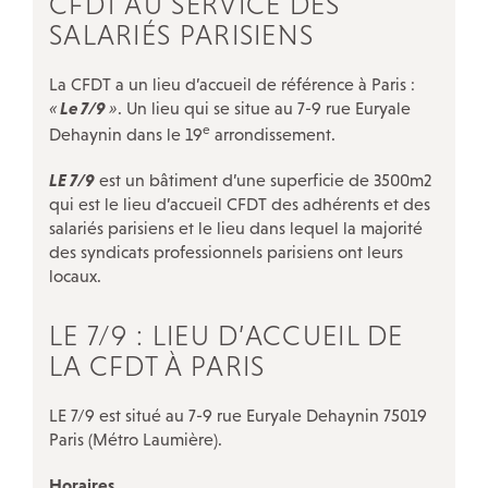
CFDT AU SERVICE DES
ÉVÉNEMENTS
SALARIÉS PARISIENS
Actualités
La CFDT a un lieu d’accueil de référence à Paris :
Campagnes
«
Le 7/9
»
. Un lieu qui se situe au 7-9 rue Euryale
Décryptage
e
Dehaynin dans le 19
arrondissement.
Outils militants
LE 7/9
est un bâtiment d’une superficie de 3500m2
qui est le lieu d’accueil CFDT des adhérents et des
salariés parisiens et le lieu dans lequel la majorité
LA CFDT À PARIS
des syndicats professionnels parisiens ont leurs
locaux.
LE 7/9 : Un lieu d’accueil CFDT au service des salariés
LE 7/9 : LIEU D’ACCUEIL DE
Nos autres accueils à Paris
LA CFDT À PARIS
Nos instances
Nos ateliers-débats
LE 7/9 est situé au 7-9 rue Euryale Dehaynin 75019
Paris (Métro Laumière).
Notre histoire
Guide de vos droits après l’entretien préalable
Horaires