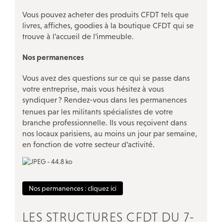
QUI FAIT QUOI
Vous pouvez acheter des produits CFDT tels que
livres, affiches, goodies à la boutique CFDT qui se
L’inspection du travail
trouve à l’accueil de l’immeuble.
Les services de santé au travail
Nos permanences
La Bourse du travail
Vous avez des questions sur ce qui se passe dans
Notre réseau social
votre entreprise, mais vous hésitez à vous
syndiquer
? Rendez-vous dans les permanences
tenues par les militants spécialistes de votre
branche professionnelle. Ils vous reçoivent dans
nos locaux parisiens, au moins un jour par semaine,
en fonction de votre secteur d’activité.
Nos permanences : cliquez ici
LES STRUCTURES CFDT DU 7-