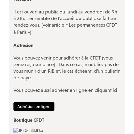
Il est ouvert au public du lundi au vendredi de 9h
à 21h. L’ensemble de l’accueil du public se fait sur
NOS ACTIONS SPÉCIFIQUES
rendez-vous. (voir article «
Les permanences CFDT
à Paris
»)
Violences sexuelles et sexistes au travail
Adhésion
Avec les salariés des TPE
!
Le projet Respectées
Vous pouvez venir pour adhérer à la CFDT (vous
serez reçu sur place) : Dans ce cas, n’oubliez pas de
Travailleurs «
sans papiers
»
vous munir d’un RIB et, le cas échéant, d’un bulletin
Nos rencontres InfoDroit et Infoplus
de paye.
Discriminations
Vous pouvez aussi adhérer en ligne en cliquant ici :
Travail du dimanche
Adhésion en ligne
La CFDT à la CPAM Paris
Conseil des générations futures
Boutique CFDT