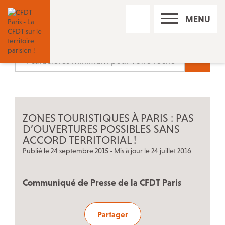
RECHERCHE
MENU
SUR
LE
SITE
Nos réseaux sociaux
Recherc
Les permanences CFDT à Paris
ZONES TOURISTIQUES À PARIS : PAS
Contact
D’OUVERTURES POSSIBLES SANS
ACCORD TERRITORIAL
!
Publié le 24 septembre 2015 • Mis à jour le 24 juillet 2016
Trouver un conseiller du salarié
Communiqué de Presse de la CFDT Paris
Adhérer à la CFDT
Partager