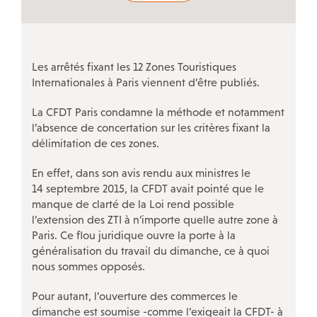
ÉVÉNEMENTS
Actualités
Campagnes
Les arrêtés fixant les 12 Zones Touristiques
Décryptage
Internationales à Paris viennent d’être publiés.
Outils militants
La CFDT Paris condamne la méthode et notamment
l’absence de concertation sur les critères fixant la
délimitation de ces zones.
LA CFDT À PARIS
En effet, dans son avis rendu aux ministres le
14 septembre 2015, la CFDT avait pointé que le
LE 7/9 : Un lieu d’accueil CFDT au service des salariés
manque de clarté de la Loi rend possible
Nos autres accueils à Paris
l’extension des ZTI à n’importe quelle autre zone à
Paris. Ce flou juridique ouvre la porte à la
Nos instances
généralisation du travail du dimanche, ce à quoi
Nos ateliers-débats
nous sommes opposés.
Notre histoire
Pour autant, l’ouverture des commerces le
dimanche est soumise -comme l’exigeait la CFDT- à
Guide de vos droits après l’entretien préalable