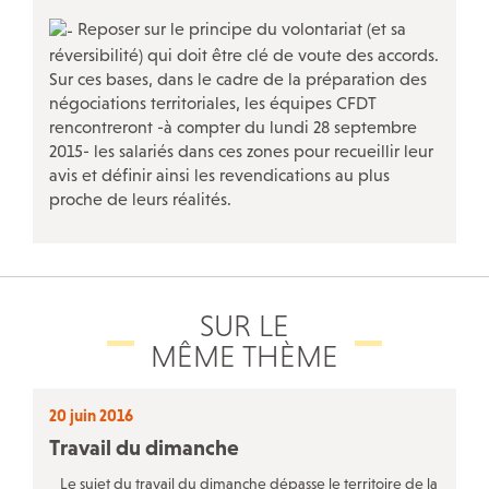
QUI FAIT QUOI
Reposer sur le principe du volontariat (et sa
réversibilité) qui doit être clé de voute des accords.
L’inspection du travail
Sur ces bases, dans le cadre de la préparation des
négociations territoriales, les équipes CFDT
Les services de santé au travail
rencontreront -à compter du lundi 28 septembre
La Bourse du travail
2015- les salariés dans ces zones pour recueillir leur
avis et définir ainsi les revendications au plus
Notre réseau social
proche de leurs réalités.
SUR LE
MÊME THÈME
20 juin 2016
Travail du dimanche
Le sujet du travail du dimanche dépasse le territoire de la