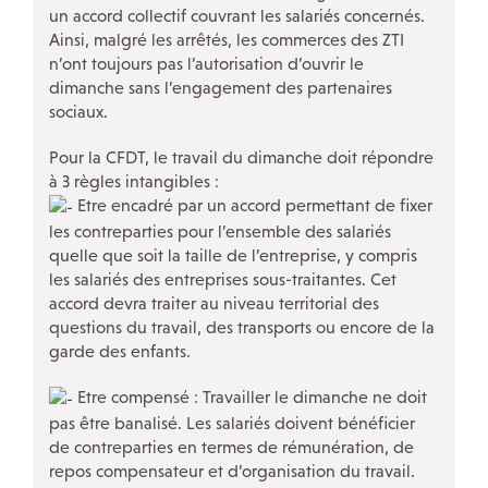
un accord collectif couvrant les salariés concernés.
Ainsi, malgré les arrêtés, les commerces des ZTI
n’ont toujours pas l’autorisation d’ouvrir le
NOS ACTIONS SPÉCIFIQUES
dimanche sans l’engagement des partenaires
sociaux.
Violences sexuelles et sexistes au travail
Pour la CFDT, le travail du dimanche doit répondre
Avec les salariés des TPE
!
à 3 règles intangibles :
Etre encadré par un accord permettant de fixer
Le projet Respectées
les contreparties pour l’ensemble des salariés
Travailleurs «
sans papiers
»
quelle que soit la taille de l’entreprise, y compris
les salariés des entreprises sous-traitantes. Cet
Nos rencontres InfoDroit et Infoplus
accord devra traiter au niveau territorial des
Discriminations
questions du travail, des transports ou encore de la
garde des enfants.
Travail du dimanche
La CFDT à la CPAM Paris
Etre compensé : Travailler le dimanche ne doit
pas être banalisé. Les salariés doivent bénéficier
Conseil des générations futures
de contreparties en termes de rémunération, de
repos compensateur et d’organisation du travail.