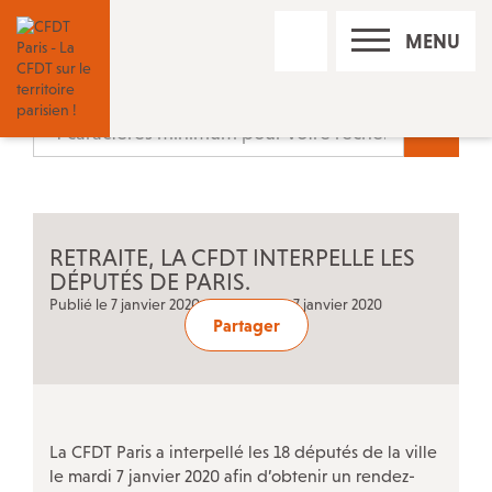
RECHERCHE
MENU
SUR
LE
SITE
Nos réseaux sociaux
Recherc
Les permanences CFDT à Paris
RETRAITE, LA CFDT INTERPELLE LES
Contact
DÉPUTÉS DE PARIS.
Publié le 7 janvier 2020 • Mis à jour le 7 janvier 2020
Partager
Trouver un conseiller du salarié
Adhérer à la CFDT
La CFDT Paris a interpellé les 18 députés de la ville
le mardi 7 janvier 2020 afin d’obtenir un rendez-