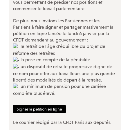
ÉVÉNEMENTS
vous permettant de préciser nos positions et
commencer le travail parlementaire.
Actualités
De plus, nous invitons les Parisiennes et les
Campagnes
Parisiens à faire signer et partager massivement la
pétition en ligne lancée le lundi 6 janvier par la
Décryptage
CFDT demandant au gouvernement :
Outils militants
le retrait de l’âge d’équilibre du projet de
réforme des retraites
la prise en compte de la pénibilité
LA CFDT À PARIS
un dispositif de retraite progressive digne de
ce nom pour offrir aux travailleurs une plus grande
LE 7/9 : Un lieu d’accueil CFDT au service des salariés
liberté des modalités de départ à la retraite.
un minimum de pension pour une carrière
Nos autres accueils à Paris
complète plus élevé.
Nos instances
Nos ateliers-débats
Signer la pétition en ligne
Notre histoire
Le courrier rédigé par la CFDT Paris aux députés.
Guide de vos droits après l’entretien préalable