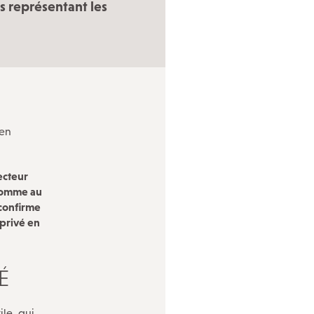
QUI FAIT QUOI
es représentant les
L’inspection du travail
Les services de santé au travail
La Bourse du travail
Notre réseau social
 en
ecteur
 Comme au
 confirme
 privé en
É
ile, qui