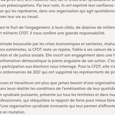
urs préoccupations. Par leur vote, ils ont exprimé leur confiance
ue qui les représente, dans une organisation qui agit quotidie
rer leur vie au travail.
 est le fruit de l’engagement, à leurs côtés, de dizaines de millier
et militants CFDT. Il nous confère une grande responsabilité.
ériode bousculée par les crises économiques et sanitaires, chah
ons extrémistes, la CFDT reste un repère, fidèle à ses valeurs de s
ion et de justice sociale. Elle inscrit son engagement dans une h
confrontation démocratique la pierre angulaire de son action. C’e
e participation aux élections nous interroge. Pour la CFDT, elle n’
es ordonnances de 2017 qui ont supprimé les représentants de pr
leuses et travailleurs ont plus que jamais besoin d’une organisati
ans leurs réalités les conditions de l’amélioration de leur quotid
n syndicale puissante, présente sur tous les territoires et dans tou
ofessionnels, qui rééquilibre le rapport de force pour mieux fai
d’une organisation syndicale innovante qui leur permet d’affronte
 en mutation.