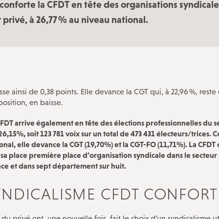
) conforte la CFDT en tête des organisations syndical
Nos ateliers-débats
 privé, à 26,77 % au niveau national.
Notre histoire
Guide de vos droits après l’entretien
préalable
sse ainsi de 0,38 points. Elle devance la CGT qui, à 22,96 %, reste
osition, en baisse.
 CFDT arrive également en tête des élections professionnelles du s
26,15%, soit 123 781 voix sur un total de 473 431 électeurs/trices.
onal, elle devance la CGT (19,70%) et la CGT-FO (11,71%). La CFDT
a place première place d’organisation syndicale dans le secteur
ce et dans sept département sur huit.
YNDICALISME CFDT CONFORT
s du privé ont, une nouvelle fois, fait le choix d’un syndicalisme ut