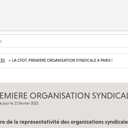
ÉVÉNEMENTS
Actualités
Campagnes
TÉS
LA CFDT, PREMIERE ORGANISATION SYNDICALE A PARIS
!
Décryptage
Outils militants
LA CFDT À PARIS
REMIERE ORGANISATION SYNDICAL
à jour le 11 février 2022
LE 7/9 : Un lieu d’accueil CFDT au service des
salariés
Nos autres accueils à Paris
e de la représentativité des organisations syndicale
Nos instances