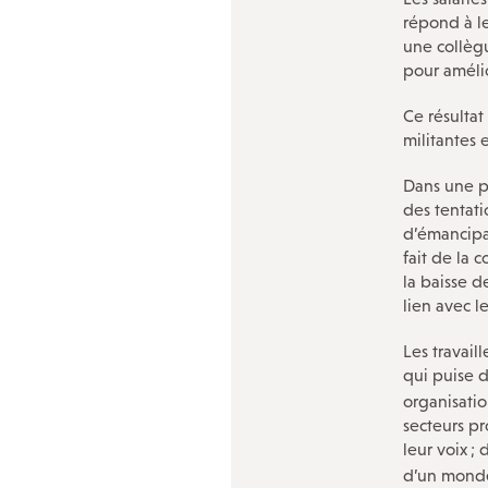
répond à le
une collèg
pour amélio
Ce résultat
militantes 
Dans une p
des tentati
d’émancipat
fait de la 
la baisse d
lien avec l
Les travail
qui puise d
organisatio
secteurs pr
leur voix
; 
d’un monde