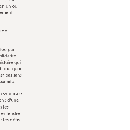
 en un ou
nnement
s de
utée par
olidarité,
istoire qui
st pourquoi
est pas sans
oximité.
on syndicale
ien
; d’une
s les
re entendre
r les défis