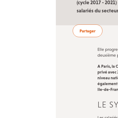
Trouver un conseiller du salarié
(cycle 2017 - 2021
salariés du secteur
Adhérer à la CFDT
Partager
Elle progre
deuxième p
A Paris, la
privé avec 
niveau nati
également s
Ile-de-Fran
LE S
Les salarié