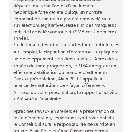
députés, qui a fait l’objet d’une lumière
médiatique forte cet été puisqu’un nombre
important de contrat n’a pas été renouvelé suite
NOS ACTIONS SPÉCIFIQUES
aux élections législatives, reste l’un des marqueurs
forts de l’activité syndicale du SMA ces 2 dernières
Violences sexuelles et sexistes au travail
années.
Sur le terrain des adhésions, «
les fortes turbulences
Avec les salariés des TPE
!
sur l’emploi, la disparition d’entreprise
» expliquent
Le projet Respectées
un développement «
en demi-teinte
». Après deux
Travailleurs «
années de forte progression, le SMA enregistre en
sans papiers
»
effet une stabilisation du nombre d’adhérents.
Nos rencontres InfoDroit et Infoplus
Dans sa présentation, Alain PELLE appelle à
relancer les adhésions de «
façon offensive
».
Discriminations
A l’issue de cette présentation, le rapport d’activité
Travail du dimanche
a été voté à l’unanimité.
La CFDT à la CPAM Paris
Après des travaux en ateliers et la présentation du
Conseil des générations futures
texte d’orientation, les sections syndicales ont élu
le Conseil qui aura la responsabilité de sa mise en
œuvre. Alain Pellé et Anne Cassiot occuperont