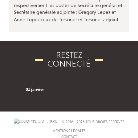
respectivement les postes de Secrétaire général et
QUI FAIT QUOI
Secrétaire générale adjointe
; Grégory Lepez et
Anne Lopez ceux de Trésorier et Trésorier adjoint.
L’inspection du travail
Les services de santé au travail
La Bourse du travail
RESTEZ
Notre réseau social
CONNECTÉ
01 janvier
© 2016 - 2026 TOUS DROITS RÉSERVÉS
MENTIONS LÉGALES
CONTACT