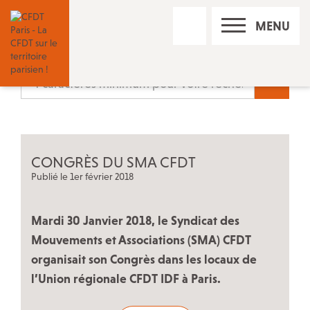
RECHERCHE
MENU
SUR
LE
SITE
Nos réseaux sociaux
Recherc
Les permanences CFDT à Paris
CONGRÈS DU SMA CFDT
Contact
Publié le 1er février 2018
Trouver un conseiller du salarié
Mardi 30 Janvier 2018, le Syndicat des
Mouvements et Associations (SMA) CFDT
organisait son Congrès dans les locaux de
Adhérer à la CFDT
l’Union régionale CFDT IDF à Paris.