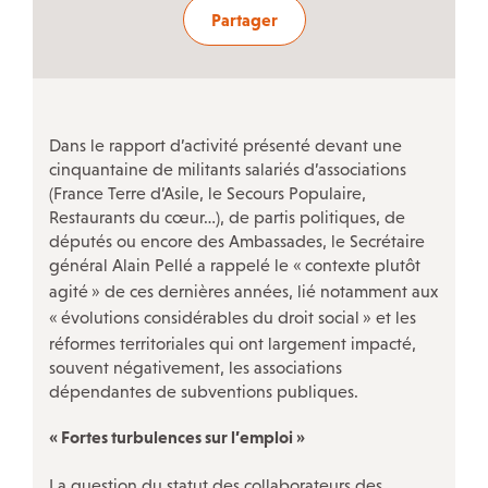
ÉVÉNEMENTS
Partager
Actualités
Campagnes
Décryptage
Dans le rapport d’activité présenté devant une
Outils militants
cinquantaine de militants salariés d’associations
(France Terre d’Asile, le Secours Populaire,
Restaurants du cœur…), de partis politiques, de
députés ou encore des Ambassades, le Secrétaire
LA CFDT À PARIS
général Alain Pellé a rappelé le «
contexte plutôt
agité
» de ces dernières années, lié notamment aux
LE 7/9 : Un lieu d’accueil CFDT au service des salariés
«
évolutions considérables du droit social
» et les
Nos autres accueils à Paris
réformes territoriales qui ont largement impacté,
souvent négativement, les associations
Nos instances
dépendantes de subventions publiques.
Nos ateliers-débats
«
Fortes turbulences sur l’emploi
»
Notre histoire
Guide de vos droits après l’entretien préalable
La question du statut des collaborateurs des