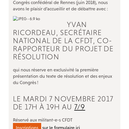
ÉVÉNEMENTS
Congrès confédéral de Rennes (juin 2018), nous
avons le plaisir d’accueillir et de débattre avec :
Actualités
YVAN
Campagnes
RICORDEAU, SECRÉTAIRE
Décryptage
NATIONAL DE LA CFDT, CO-
Outils militants
RAPPORTEUR DU PROJET DE
RÉSOLUTION
LA CFDT À PARIS
qui nous réserve en exclusivité la première
présentation du texte de résolution et des enjeux
LE 7/9 : Un lieu d’accueil CFDT au service des salariés
du Congrès
!
Nos autres accueils à Paris
LE MARDI 7 NOVEMBRE 2017
Nos instances
DE 17H À 19H AU
7/9
Nos ateliers-débats
Notre histoire
Réservé aux militant-e-s CFDT
Inscriptions
sur le formulaire ici
Guide de vos droits après l’entretien préalable