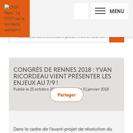
RECHERCHE
MENU
SUR
LE
SITE
Nos réseaux sociaux
Recherc
Les permanences CFDT à Paris
CONGRÈS DE RENNES 2018 : YVAN
Contact
RICORDEAU VIENT PRÉSENTER LES
ENJEUX AU 7/9
!
Publié le 25 octobre 2017 • Mis à jour le 31 janvier 2018
Trouver un conseiller du salarié
Partager
Adhérer à la CFDT
Dans le cadre de l’avant-projet de résolution du