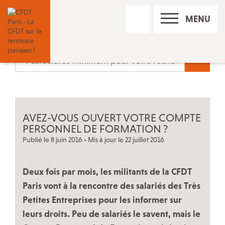
RECHERCHE
MENU
SUR
LE
SITE
Nos réseaux sociaux
Recherc
Les permanences CFDT à Paris
AVEZ-VOUS OUVERT VOTRE COMPTE
Contact
PERSONNEL DE FORMATION
?
Publié le 8 juin 2016 • Mis à jour le 22 juillet 2016
Trouver un conseiller du salarié
Deux fois par mois, les militants de la CFDT
Paris vont à la rencontre des salariés des Très
Adhérer à la CFDT
Petites Entreprises pour les informer sur
leurs droits. Peu de salariés le savent, mais le