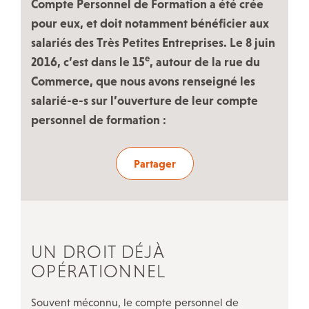
ÉVÉNEMENTS
Compte Personnel de Formation a été crée
pour eux, et doit notamment bénéficier aux
Actualités
salariés des Très Petites Entreprises. Le 8 juin
Campagnes
e
2016, c’est dans le 15
, autour de la rue du
Décryptage
Commerce, que nous avons renseigné les
salarié-e-s sur l’ouverture de leur compte
Outils militants
personnel de formation :
LA CFDT À PARIS
Partager
LE 7/9 : Un lieu d’accueil CFDT au service des salariés
Nos autres accueils à Paris
Nos instances
UN DROIT DÉJÀ
Nos ateliers-débats
OPÉRATIONNEL
Notre histoire
Souvent méconnu, le compte personnel de
Guide de vos droits après l’entretien préalable