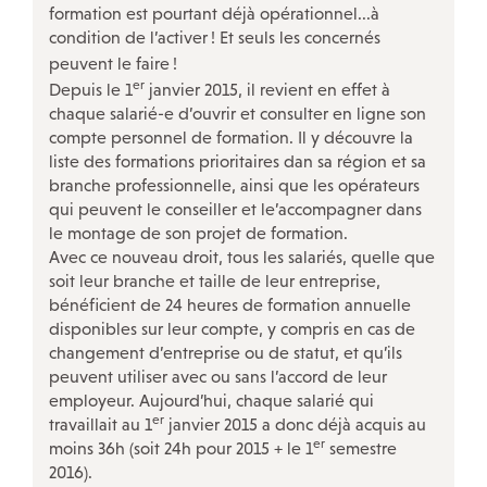
formation est pourtant déjà opérationnel...à
condition de l’activer
! Et seuls les concernés
peuvent le faire
!
NOS ACTIONS SPÉCIFIQUES
er
Depuis le 1
janvier 2015, il revient en effet à
chaque salarié-e d’ouvrir et consulter en ligne son
Violences sexuelles et sexistes au travail
compte personnel de formation. Il y découvre la
liste des formations prioritaires dan sa région et sa
Avec les salariés des TPE
!
branche professionnelle, ainsi que les opérateurs
Le projet Respectées
qui peuvent le conseiller et le’accompagner dans
le montage de son projet de formation.
Travailleurs «
sans papiers
»
Avec ce nouveau droit, tous les salariés, quelle que
Nos rencontres InfoDroit et Infoplus
soit leur branche et taille de leur entreprise,
bénéficient de 24 heures de formation annuelle
Discriminations
disponibles sur leur compte, y compris en cas de
changement d’entreprise ou de statut, et qu’ils
Travail du dimanche
peuvent utiliser avec ou sans l’accord de leur
La CFDT à la CPAM Paris
employeur. Aujourd’hui, chaque salarié qui
er
travaillait au 1
janvier 2015 a donc déjà acquis au
Conseil des générations futures
er
moins 36h (soit 24h pour 2015 + le 1
semestre
2016).