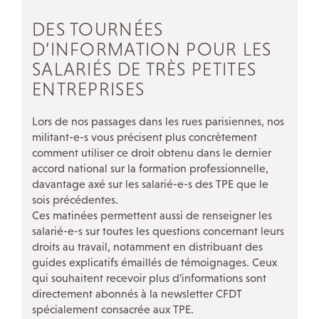
QUI FAIT QUOI
DES TOURNÉES
D’INFORMATION POUR LES
L’inspection du travail
SALARIÉS DE TRÈS PETITES
Les services de santé au travail
ENTREPRISES
La Bourse du travail
Lors de nos passages dans les rues parisiennes, nos
Notre réseau social
militant-e-s vous précisent plus concrètement
comment utiliser ce droit obtenu dans le dernier
accord national sur la formation professionnelle,
davantage axé sur les salarié-e-s des TPE que le
sois précédentes.
Ces matinées permettent aussi de renseigner les
salarié-e-s sur toutes les questions concernant leurs
droits au travail, notamment en distribuant des
guides explicatifs émaillés de témoignages. Ceux
qui souhaitent recevoir plus d’informations sont
directement abonnés à la newsletter CFDT
spécialement consacrée aux TPE.